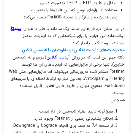
انتقال از طریق FTP یا TFTP به‌صورت دستی
استفاده از ابزارهای بومی که این فایل‌ها را به‌صورت
زمان‌بندی‌شده و سازگار با نسخه FortiOS نصب می‌کنند
سیبتا
در این میان، نرم‌افزارهایی مانند یک سامانه داخلی با عنوان
،
توانسته‌اند این فرآیند را برای شبکه‌هایی که به اینترنت متصل
نیستند، اتوماتیک و پایدار کنند.
محدودیت‌های «آپدیت آفلاین» و تفاوت آن با لایسنس آنلاین
نکته مهم این است که در روش
آپدیت آفلاین
(موسوم به لایسنس
آفلاین)، تنها برخی از ماژول‌هایی که آپدیت‌های آن ها توسط
Fortinet منتشر شده به‌روزرسانی می‌شوند. اما ماژول‌هایی مثل Web
Filtering و Anti-Spam، به‌دلیل نیاز به ارتباط لحظه‌ای با سرورهای
FortiGuard، به‌هیچ عنوان از طریق فایل آفلاین قابل استفاده
نیستند.
همچنین:
هیچ‌گونه تایید اعتبار لایسنس در کار نیست
امکان پشتیبانی رسمی از Fortinet وجود ندارد
از نسخه 7.4 به بعد، برای انجام Upgrade یا Downgrade
سیستم عامل دستگاه فورتی گیت، حتما باید لایسنس آنلاین