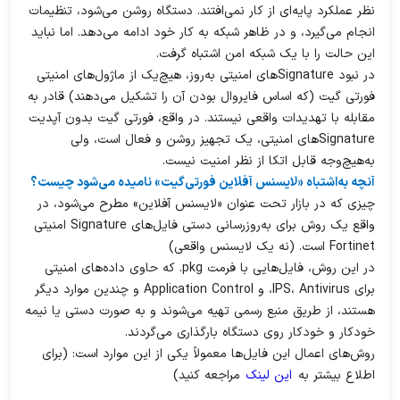
نظر عملکرد پایه‌ای از کار نمی‌افتند. دستگاه روشن می‌شود، تنظیمات
انجام می‌گیرد، و در ظاهر شبکه به کار خود ادامه می‌دهد. اما نباید
این حالت را با یک شبکه امن اشتباه گرفت.
در نبود Signatureهای امنیتی به‌روز، هیچ‌یک از ماژول‌های امنیتی
فورتی گیت (که اساس فایروال بودن آن را تشکیل می‌دهند) قادر به
مقابله با تهدیدات واقعی نیستند. در واقع، فورتی گیت بدون آپدیت
Signatureهای امنیتی، یک تجهیز روشن و فعال است، ولی
به‌هیچ‌وجه قابل اتکا از نظر امنیت نیست.
آنچه به‌اشتباه «لایسنس آفلاین فورتی‌گیت» نامیده می‌شود چیست؟
چیزی که در بازار تحت عنوان «لایسنس آفلاین» مطرح می‌شود، در
واقع یک روش برای به‌روزرسانی دستی فایل‌های Signature امنیتی
Fortinet است. (نه یک لایسنس واقعی)
در این روش، فایل‌هایی با فرمت pkg. که حاوی داده‌های امنیتی
برای IPS، Antivirus، و Application Control و چندین موارد دیگر
هستند، از طریق منبع رسمی تهیه می‌شوند و به‌ صورت دستی یا نیمه‌
خودکار و خودکار روی دستگاه بارگذاری می‌گردند.
روش‌های اعمال این فایل‌ها معمولاً یکی از این موارد است: (برای
اطلاع بیشتر به
این لینک
مراجعه کنید)