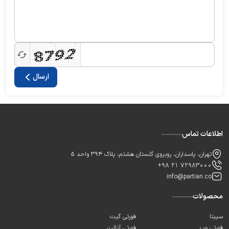
ارسال
اطلاعات تماس
تهران، پاسداران، روبروی گلستان هشتم، پلاک 394 واحد 5
+98 21 72983000
info@partian.co
محصولات
سیبتا
فورتی گیت
فورتی وب
فورتی آنالیزر