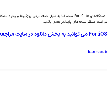
نسخه 7.6.3 FortiOS گامی رو به جلو در توسعه عملکرد و امنیت دستگاه‌های FortiGate است، ام
تر است منتظر نسخه‌های پایدارتر بعدی باشید.
https://docs.f