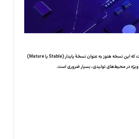
نسخه 7.6.3 از FortiOS با مجموعه‌ای از بهبودها و تغییرات منتشر شده که هدف آن افزایش امنیت، کارایی و مقیاس‌پذیری است. اما باید توجه داشت که این نسخه هنوز به‌ عنوان نسخهٔ پایدار (Stable یا Mature)