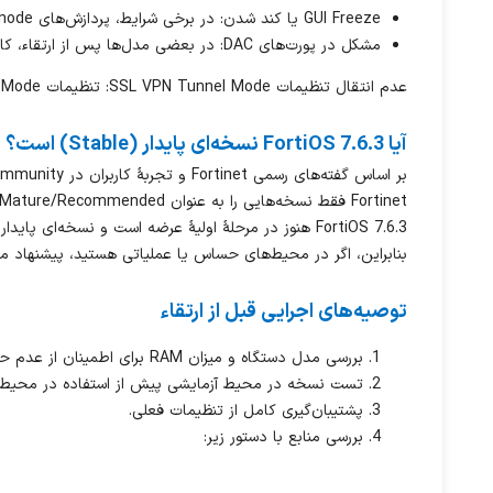
GUI Freeze یا کند شدن: در برخی شرایط، پردازش‌های node و csfd باعث مصرف بالای CPU و در نتیجه کندی یا قفل شدن GUI می‌شوند.
مشکل در پورت‌های DAC: در بعضی مدل‌ها پس از ارتقاء، کابل‌های DAC به‌ درستی شناخته نمی‌شوند یا پورت‌ها در وضعیت down باقی می‌مانند.
عدم انتقال تنظیمات SSL VPN Tunnel Mode: تنظیمات Tunnel Mode در هنگام ارتقاء به این نسخه از بین می‌رود.
آیا FortiOS 7.6.3 نسخه‌ای پایدار (Stable) است؟
بر اساس گفته‌های رسمی Fortinet و تجربهٔ کاربران در Fortinet Community:
Fortinet فقط نسخه‌هایی را به‌ عنوان Mature/Recommended معرفی می‌کند که بیش از دو سال در دسترس باشند و بر روی ده‌ها هزار دستگاه اجرا شده باشند.
FortiOS 7.6.3 هنوز در مرحلهٔ اولیهٔ عرضه است و نسخه‌ای پایدار محسوب نمی‌شود.
بنابراین، اگر در محیط‌های حساس یا عملیاتی هستید، پیشنهاد می‌
توصیه‌های اجرایی قبل از ارتقاء
بررسی مدل دستگاه و میزان RAM برای اطمینان از عدم حذف قابلیت‌ها.
تست نسخه در محیط آزمایشی پیش از استفاده در محیط 
پشتیبان‌گیری کامل از تنظیمات فعلی.
بررسی منابع با دستور زیر: