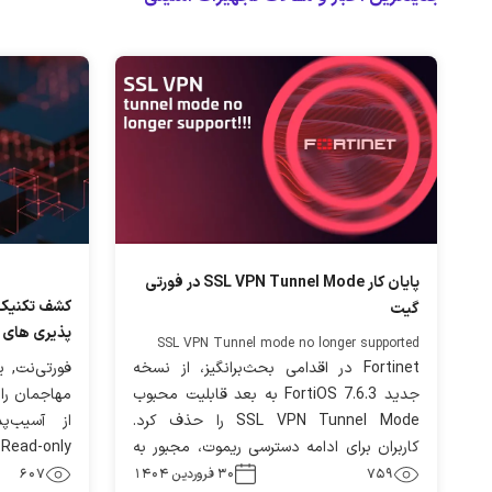
پایان کار SSL VPN Tunnel Mode در فورتی
کشف تکنیک 
گیت
پذیری های 
SSL VPN Tunnel mode no longer supported
Fortinet در اقدامی بحث‌برانگیز، از نسخه
فورتی‌نت, 
جدید FortiOS 7.6.3 به بعد قابلیت محبوب
مهاجمان را 
SSL VPN Tunnel Mode را حذف کرد.
از آسیب‌پ
کاربران برای ادامه دسترسی ریموت، مجبور به
Migrate به IPsec VPN هستند. این تغییر
می‌کنند. د
759
۳۰ فروردین ۱۴۰۴
607