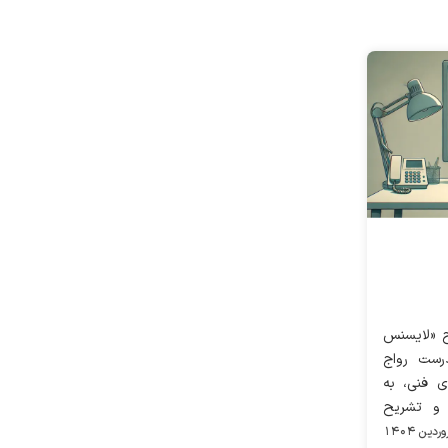
اح «لایسنس
درست رواج
ی فنی، به
 و تشریح
تفاوت آن با ساختار رسمی Fortinet