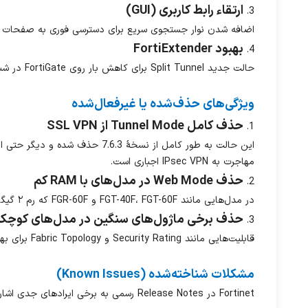
ارتقاء رابط کاربری (GUI)
3.
اضافه شدن نوار جستجوی سریع برای دسترسی فوری به صفحات GUI، تنظیمات و CLI.
بهبود FortiExtender
4.
حالت جدید Split Tunnel برای کاهش بار روی FortiGate در شبکه‌های بزرگ با LAN Extension.
ویژگی‌های حذف‌شده یا غیرفعال‌شده
حذف کامل Tunnel Mode از SSL VPN
1.
این حالت به‌ طور کامل از نسخهٔ 7.6.3 حذف شده و دیگر حتی از CLI هم در دسترس نیست. (به جز Web Mode که با نام Agentless همچنان به کار خود ادامه می‌دهد. -
مهاجرت به IPsec VPN اجباری است.
حذف Web Mode در مدل‌های با RAM کم
2.
در مدل‌هایی مانند FGT-40F، FGT-60F و FGR-60F که رم ۲ گیگابایت یا کمتر دارند، Web Mode در SSL VPN نیز غیرفعال شده است.
حذف برخی ماژول‌های سنگین در مدل‌های کوچک
3.
قابلیت‌هایی مانند Security Rating و Fabric Topology برای بهبود پایداری حذف شده‌اند.
مشکلات شناخته‌شده (Known Issues)
Fortinet در Release Notes رسمی به برخی ایرادهای جدی اشاره کرده است: