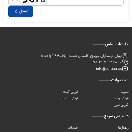
ارسال
اطلاعات تماس
تهران، پاسداران، روبروی گلستان هشتم، پلاک 394 واحد 5
+98 21 72983000
info@partian.co
محصولات
سیبتا
فورتی گیت
فورتی وب
فورتی آنالیزر
فورتی میل
دسترسی سریع
راهکارها
خدمات