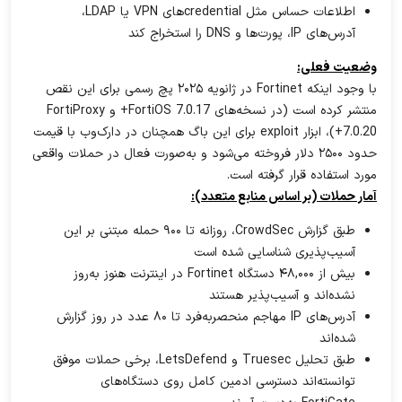
اطلاعات حساس مثل credentialهای VPN یا LDAP،
آدرس‌های IP، پورت‌ها و DNS را استخراج کند
وضعیت فعلی:
با وجود اینکه Fortinet در ژانویه ۲۰۲۵ پچ رسمی برای این نقص
منتشر کرده است (در نسخه‌های FortiOS 7.0.17+ و FortiProxy
7.0.20+)، ابزار exploit برای این باگ همچنان در دارک‌وب با قیمت
حدود ۲۵۰۰ دلار فروخته می‌شود و به‌صورت فعال در حملات واقعی
مورد استفاده قرار گرفته است.
آمار حملات (بر اساس منابع متعدد):
طبق گزارش CrowdSec، روزانه تا ۹۰۰ حمله مبتنی بر این
آسیب‌پذیری شناسایی شده است
بیش از ۴۸,۰۰۰ دستگاه Fortinet در اینترنت هنوز به‌روز
نشده‌اند و آسیب‌پذیر هستند
آدرس‌های IP مهاجم منحصربه‌فرد تا ۸۰ عدد در روز گزارش
شده‌اند
طبق تحلیل Truesec و LetsDefend، برخی حملات موفق
توانسته‌اند دسترسی ادمین کامل روی دستگاه‌های