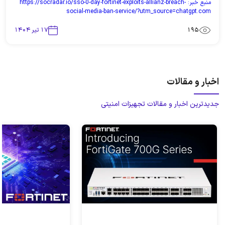
منبع خبر:
https://socradar.io/sso-0-day-fortinet-exploits-allianz-breach-
social-media-ban-service/?utm_source=chatgpt.com
195
۱۷ تیر ۱۴۰۴
اخبار و مقالات
جدیدترین اخبار و مقالات تجهیزات امنیتی