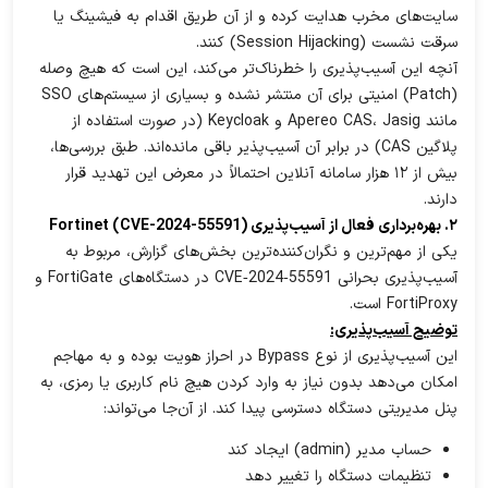
سایت‌های مخرب هدایت کرده و از آن طریق اقدام به فیشینگ یا
سرقت نشست (Session Hijacking) کنند.
آنچه این آسیب‌پذیری را خطرناک‌تر می‌کند، این است که هیچ وصله
(Patch) امنیتی برای آن منتشر نشده و بسیاری از سیستم‌های SSO
مانند Apereo CAS، Jasig و Keycloak (در صورت استفاده از
پلاگین CAS) در برابر آن آسیب‌پذیر باقی مانده‌اند. طبق بررسی‌ها،
بیش از ۱۲ هزار سامانه آنلاین احتمالاً در معرض این تهدید قرار
دارند.
۲. بهره‌برداری فعال از آسیب‌پذیری Fortinet (CVE-2024-55591)
یکی از مهم‌ترین و نگران‌کننده‌ترین بخش‌های گزارش، مربوط به
آسیب‌پذیری بحرانی CVE‑2024‑55591 در دستگاه‌های FortiGate و
FortiProxy است.
توضیح آسیب‌پذیری:
این آسیب‌پذیری از نوع Bypass در احراز هویت بوده و به مهاجم
امکان می‌دهد بدون نیاز به وارد کردن هیچ نام کاربری یا رمزی، به
پنل مدیریتی دستگاه دسترسی پیدا کند. از آن‌جا می‌تواند:
حساب مدیر (admin) ایجاد کند
تنظیمات دستگاه را تغییر دهد