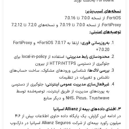
FortiGate به‌دست آورند
نسخه‌های آسیب‌پذیر:
FortiOS: از نسخه 7.0.0 تا 7.0.16
FortiProxy: از نسخه 7.0.0 تا 7.0.19 و نسخه‌های 7.2.0 تا 7.2.12
توصیه‌های امنیتی:
به‌روزرسانی فوری:
ارتقا به FortiOS 7.0.17+ و FortiProxy
7.0.20+
محدودسازی رابط مدیریتی:
استفاده از local-in-policy برای
جلوگیری از دسترسی HTTP/HTTPS از بیرون
بررسی لاگ‌ها:
شناسایی ورودهای مشکوک، ساخت حساب‌های
ناشناس و تغییرات در تنظیمات
غیرفعال‌سازی مدیریت عمومی اینترنتی:
جلوگیری از دسترسی
به پورت‌های مدیریت از طریق اینترنت، توصیه‌شده توسط
NHS، Picus، Trustwave و دیگر منابع
۳. افشای داده‌های بیمه از Allianz اسپانیا
در ادامه این گزارش، یک پایگاه داده حاوی اطلاعات بیش از ۴.۶
میلیون رکورد بیمه‌ای از شرکت Allianz Seguros اسپانیا در دارک‌وب