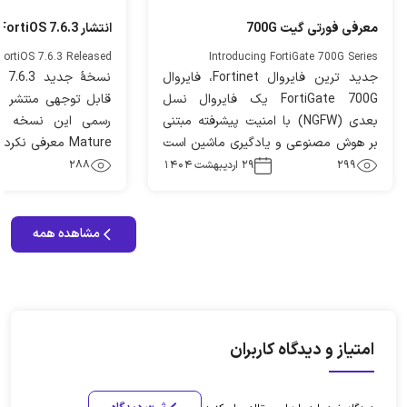
معرفی فورتی گیت 700G
انتشار FortiOS 7.6.3 برای فورتی گیت
FortiOS 7.6.3 Released
Introducing FortiGate 700G Series
جدید ترین فایروال Fortinet، فایروال
FortiGate 700G یک فایروال نسل
بعدی (NGFW) با امنیت پیشرفته مبتنی
رسمی این نسخه را
بر هوش مصنوعی و یادگیری ماشین است
Mature معرفی نکرده است.
که دید عمیقی به کاربران، برنامه‌ها و
299
۲۹ اردیبهشت ۱۴۰۴
288
تهدیدات ارائه می‌دهد و برای شبکه‌های
سازمانی مدرن با نیاز به سرعت بالا و
حفاظت جامع طراحی شده است.
مشاهده همه
امتیاز و دیدگاه کاربران