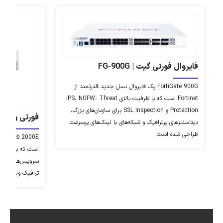
فایروال فورتی گیت | FG-900G
FortiGate 900G یک فایروال نسل جدید قدرتمند از
Fortinet است که با ظرفیت بالای IPS، NGFW، Threat
Protection و SSL Inspection برای سازمان‌های بزرگ،
فورتی وب 2000E
دیتاسنترهای پرترافیک و شبکه‌های با لینک‌های پرسرعت
طراحی شده است.
است که برای محا
سرویس‌های تحت و
ترافیک وب و پیاده‌سازی SSL Offload