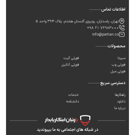
اطلاعات تماس
تهران، پاسداران، روبروی گلستان هشتم، پلاک 394 واحد 5
+98 21 72983000
info@partian.co
محصولات
سیبتا
فورتی گیت
فورتی وب
فورتی آنالیزر
فورتی میل
دسترسی سریع
راهکارها
خدمات
دانلود
دانشنامه
درباره ما
در شبکه های اجتماعی به ما بپیوندید