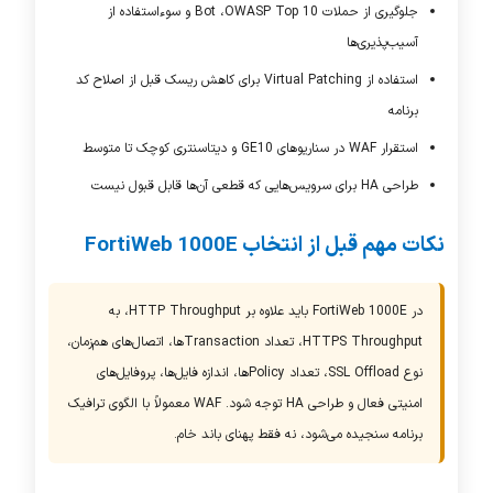
جلوگیری از حملات
OWASP Top 10
، Bot و سوءاستفاده از
آسیب‌پذیری‌ها
استفاده از
Virtual Patching
برای کاهش ریسک قبل از اصلاح کد
برنامه
استقرار
WAF
در سناریوهای 10
GE
و دیتاسنتری کوچک تا متوسط
طراحی
HA
برای سرویس‌هایی که قطعی آن‌ها قابل قبول نیست
نکات مهم قبل از انتخاب
FortiWeb 1000E
در
FortiWeb 1000E
باید علاوه بر
HTTP Throughput
، به
HTTPS Throughput
، تعداد Transactionها، اتصال‌های هم‌زمان،
نوع SSL Offload، تعداد Policyها، اندازه فایل‌ها، پروفایل‌های
امنیتی فعال و طراحی
HA
توجه شود.
WAF
معمولاً با الگوی ترافیک
برنامه سنجیده می‌شود، نه فقط پهنای باند خام.