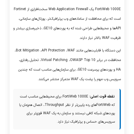
FortiWeb 1000E
یک Web Application Firewall سخت‌افزاری از
Fortinet
است که برای محافظت از سامانه‌های وب پرترافیک‌تر، پورتال‌های سازمانی،
API
ها و محیط‌هایی طراحی شده که به پورت‌های 10
GE
، ذخیره‌سازی بیشتر و
ظرفیت
WAF
بالاتر نیاز دارند.
این دستگاه با قابلیت‌هایی مانند
WAF
،
API Protection
،
Bot Mitigation
،
محافظت در برابر
OWASP Top 10
،
Virtual Patching
، تحلیل رفتاری،
HA
و پورت‌های پرسرعت 10
GE
، برای سازمان‌هایی مناسب است که چندین
سرویس وب مهم را پشت یک
WAF
متمرکز منتشر می‌کنند.
نقطه قوت اصلی:
FortiWeb 1000E
برای محیط‌هایی مناسب است
که
FortiWeb
های رده پایین‌تر از نظر Throughput، اتصال هم‌زمان یا
پورت‌های شبکه کافی نیستند و سازمان به یک
WAF
قوی‌تر برای
سرویس‌های حساس و پرترافیک نیاز دارد.