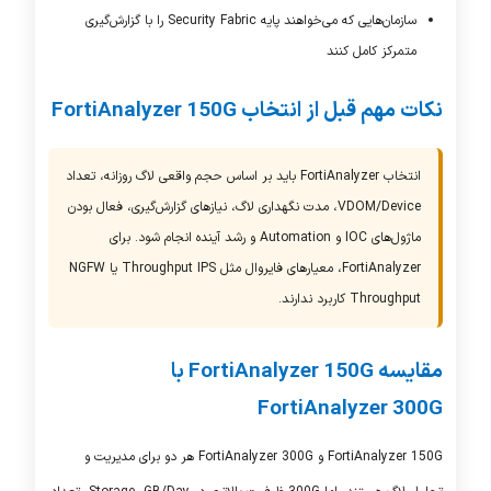
سازمان‌هایی که می‌خواهند پایه
Security Fabric
را با گزارش‌گیری
متمرکز کامل کنند
نکات مهم قبل از انتخاب
FortiAnalyzer 150G
انتخاب
FortiAnalyzer
باید بر اساس حجم واقعی لاگ روزانه، تعداد
Device/
VDOM
، مدت نگهداری لاگ، نیازهای گزارش‌گیری، فعال بودن
ماژول‌های
IOC
و Automation و رشد آینده انجام شود. برای
FortiAnalyzer
، معیارهای فایروال مثل
IPS
Throughput یا
NGFW
Throughput کاربرد ندارند.
مقایسه
FortiAnalyzer 150G
با
FortiAnalyzer 300G
FortiAnalyzer 150G
و
FortiAnalyzer 300G
هر دو برای مدیریت و