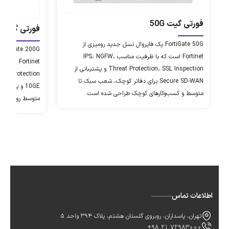
فورتی گیت 50G
فورتی‌ گیت 200G
FortiGate 50G یک فایروال نسل جدید رومیزی از
Fortinet است که با ظرفیت مناسب IPS، NGFW،
Threat Protection، SSL Inspection و پشتیبانی از
Secure SD-WAN برای دفاتر کوچک، شعب سبک تا
متوسط و کسب‌وکارهای کوچک طراحی شده است.
متوسط رو به بز
اطلاعات تماس
تهران، پاسداران، روبروی گلستان هشتم، پلاک 394 واحد 5
+98 21 72983000