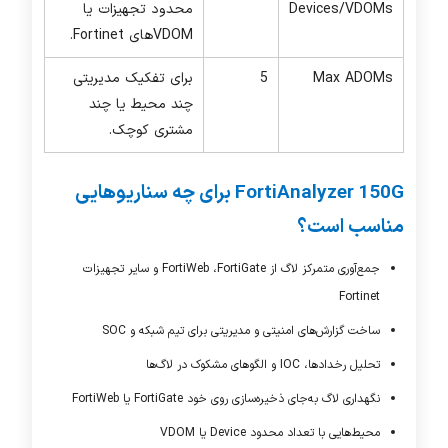
Devices/VDOMs
محدود تجهیزات یا
VDOM
های
Fortinet
.
Max ADOMs
5
برای تفکیک مدیریتی
چند محیط یا چند
مشتری کوچک.
FortiAnalyzer 150G
برای چه سناریوهایی
مناسب است؟
جمع‌آوری متمرکز لاگ از
FortiGate
،
FortiWeb
و سایر تجهیزات
Fortinet
ساخت گزارش‌های امنیتی و مدیریتی برای تیم شبکه و
SOC
تحلیل رخدادها،
IOC
و الگوهای مشکوک در لاگ‌ها
نگهداری لاگ به‌جای ذخیره‌سازی روی خود
FortiGate
یا
FortiWeb
محیط‌هایی با تعداد محدود Device یا
VDOM