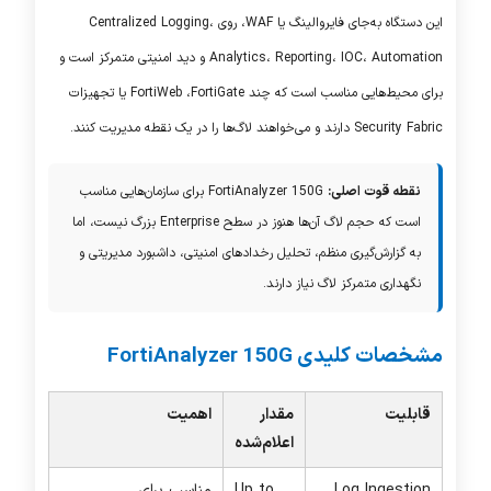
این دستگاه به‌جای فایروالینگ یا
WAF
، روی Centralized Logging،
IOC
Analytics، Reporting،
، Automation و دید امنیتی متمرکز است و
برای محیط‌هایی مناسب است که چند
FortiGate
،
FortiWeb
یا تجهیزات
Security Fabric
دارند و می‌خواهند لاگ‌ها را در یک نقطه مدیریت کنند.
نقطه قوت اصلی:
FortiAnalyzer 150G
برای سازمان‌هایی مناسب
است که حجم لاگ آن‌ها هنوز در سطح Enterprise بزرگ نیست، اما
به گزارش‌گیری منظم، تحلیل رخدادهای امنیتی، داشبورد مدیریتی و
نگهداری متمرکز لاگ نیاز دارند.
مشخصات کلیدی
FortiAnalyzer 150G
قابلیت
مقدار
اهمیت
اعلام‌شده
Log Ingestion
Up to
مناسب برای