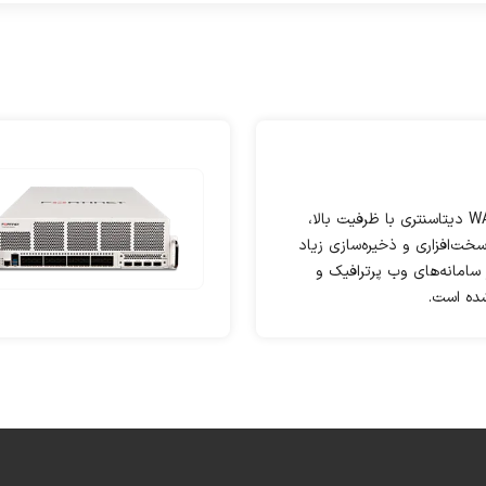
FortiWeb 4000E یک WAF دیتاسنتری با ظرفیت بالا،
رت‌های 10G، bypass سخت‌افزاری و ذخیره‌سازی زیاد
امانه‌های وب پرترافیک و