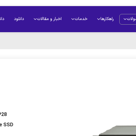
لات
راهکارها
خدمات
اخبار و مقالات
دانلود
دان
P28
Me SSD