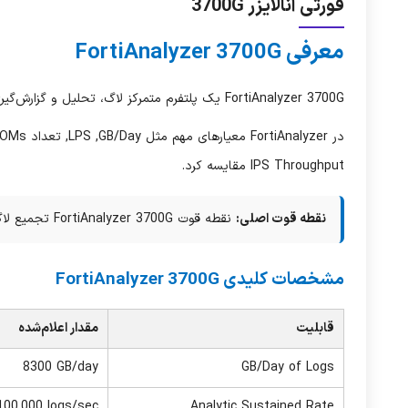
فورتی آنالایزر 3700G
معرفی FortiAnalyzer 3700G
FortiAnalyzer 3700G
یک پلتفرم متمرکز لاگ، تحلیل و گزارش‌گی
در
FortiAnalyzer
معیارهای مهم مثل
GB/Day
,
LPS
, تعداد
DOMs
IPS Throughput
مقایسه کرد.
نقطه قوت اصلی:
نقطه قوت
FortiAnalyzer 3700G
تجمیع لاگ
مشخصات کلیدی FortiAnalyzer 3700G
قابلیت
مقدار اعلام‌شده
8300 GB/day
GB/Day of Logs
100,000 logs/sec
Analytic Sustained Rate