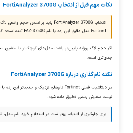
نکات مهم قبل از انتخاب FortiAnalyzer 3700G
انتخاب
FortiAnalyzer 3700G
باید بر اساس حجم واقعی لاگ رو
Fortinet مدل دقیق این رده با نام FAZ-3750G آمده است؛ اگر هدف شما FAZ-3700G قدیمی باشد، قبل از انتشار یا خرید باید SKU دقیق تأیید شود.
اگر حجم لاگ روزانه پایین‌تر باشد، مدل‌های کوچک‌تر یا ماشین مج
جدی‌تری است.
نکته نام‌گذاری درباره FortiAnalyzer 3700G
در دیتاشیت فعلی
Fortinet
نام‌های نزدیک و جدیدتر این رده با
G
لیست سفارش رسمی تطبیق داده شود.
برای جلوگیری از اشتباه، بهتر است در استعلام خرید نام مدل،
U