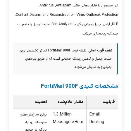
این محصول با قابلیت‌هایی مانند
Antispam
,
Antivirus
,
,
Content Disarm and Reconstruction
,
Virus Outbreak Protection
DLP
, آرشیو ایمیل و یکپارچگی با
FortiAnalyzer
امنیت ایمیل را به‌صورت
چندلایه پیاده‌سازی می‌کند.
نقطه قوت اصلی:
نقطه قوت
FortiMail 900F
تمرکز تخصصی روی
امنیت ایمیل و کاهش ریسک حملاتی است که از طریق پیام‌های
ایمیلی وارد سازمان می‌شوند.
مشخصات کلیدی
FortiMail 900F
قابلیت
مقدار اعلام‌شده
اهمیت
Email
1.3 Million
برای سازمان‌های
Routing
Messages/Hour
متوسط رو به
بزرگ با حجم