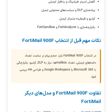
کاهش اسپم، فیشینگ و بدافزار ایمیلی
پیاده‌سازی DLP و سیاست‌های محتوایی ایمیل
آرشیو و قرنطینه متمرکز ایمیل
یکپارچه‌سازی با FortiAnalyzer و FortiSandbox
نکات مهم قبل از انتخاب
FortiMail 900F
در انتخاب
FortiMail 900F
باید حجم پیام در ساعت، تعداد
دامنه‌های ایمیلی، تعداد mailboxها، نیاز به
DLP
, آرشیو، یکپارچگی
با
Microsoft 365
یا
Google Workspace
و طراحی
HA
بررسی
شود.
تفاوت FortiMail 900F و مدل‌های دیگر
FortiMail