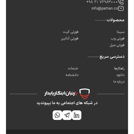
+98 21 72983000
info@partian.co
محصولات
سیبتا
فورتی گیت
فورتی وب
فورتی آنالیزر
فورتی میل
دسترسی سریع
راهکارها
خدمات
دانلود
دانشنامه
درباره ما
در شبکه های اجتماعی به ما بپیوندید