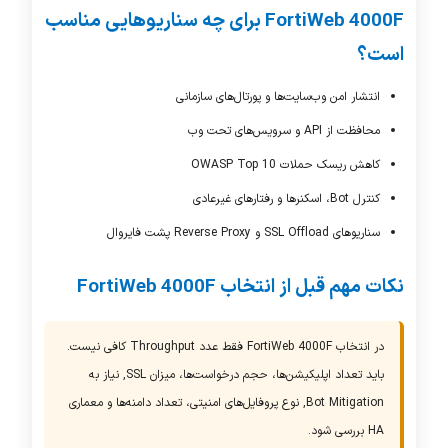
FortiWeb 4000F
برای چه سناریوهایی مناسب
است؟
انتشار امن وب‌سایت‌ها و پورتال‌های سازمانی
محافظت از API و سرویس‌های تحت وب
کاهش ریسک حملات OWASP Top 10
کنترل Bot، اسکنرها و رفتارهای غیرعادی
سناریوهای SSL Offload و Reverse Proxy پشت فایروال
نکات مهم قبل از انتخاب
FortiWeb 4000F
در انتخاب
FortiWeb 4000F
فقط عدد
Throughput
کافی نیست.
باید تعداد اپلیکیشن‌ها، حجم درخواست‌ها، میزان
SSL
, نیاز به
Bot Mitigation
, نوع پروفایل‌های امنیتی، تعداد دامنه‌ها و معماری
HA
بررسی شود.